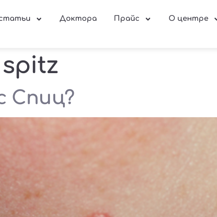
 статьи
Доктора
Прайс
О центре
spitz
с Спиц?