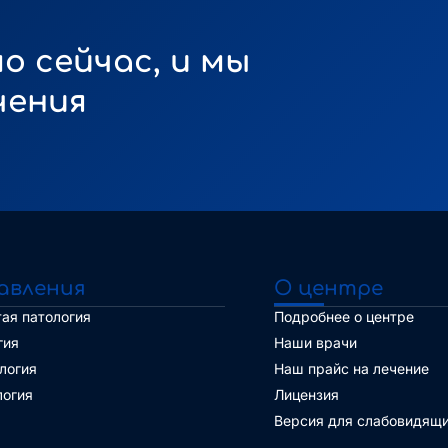
о сейчас, и мы
чения
авления
О центре
ая патология
Подробнее о центре
гия
Наши врачи
логия
Наш прайс на лечение
логия
Лицензия
Версия для слабовидящ