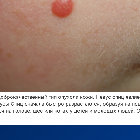
доброкачественный тип опухоли кожи. Невус спиц явля
усы Спиц сначала быстро разрастаются, образуя на по
я на голове, шее или ногах у детей и молодых людей. 