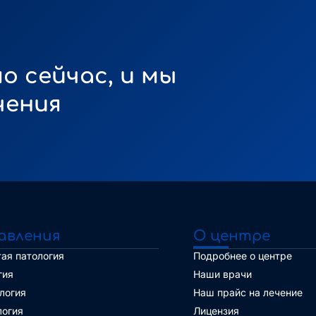
о сейчас, и мы
чения
авления
О центре
ая патология
Подробнее о центре
гия
Наши врачи
логия
Наш прайс на лечение
логия
Лицензия