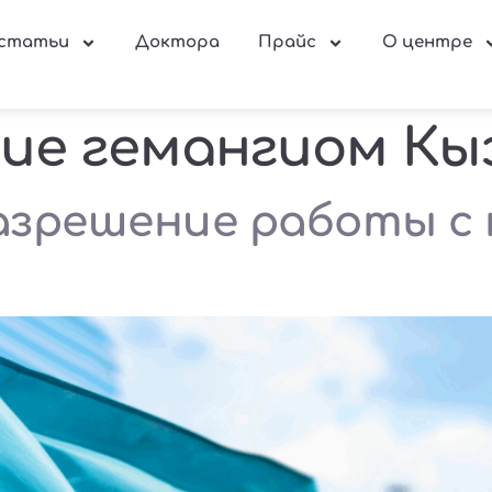
 статьи
Доктора
Прайс
О центре
ие гемангиом Кы
азрешение работы с