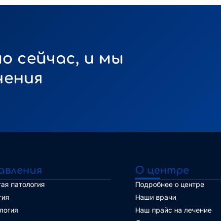
о сейчас, и мы
чения
авления
О центре
ая патология
Подробнее о центре
гия
Наши врачи
логия
Наш прайс на лечение