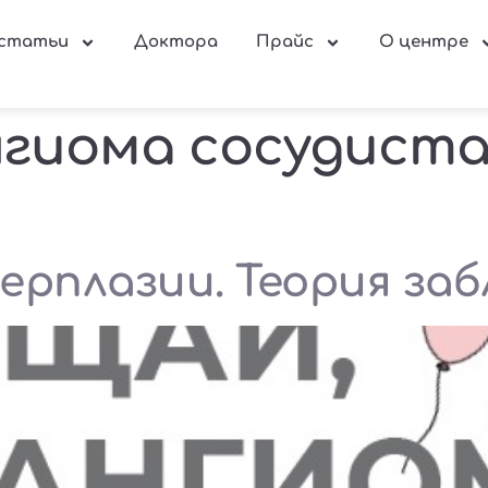
 статьи
Доктора
Прайс
О центре
гиома сосудиста
рплазии. Теория заб