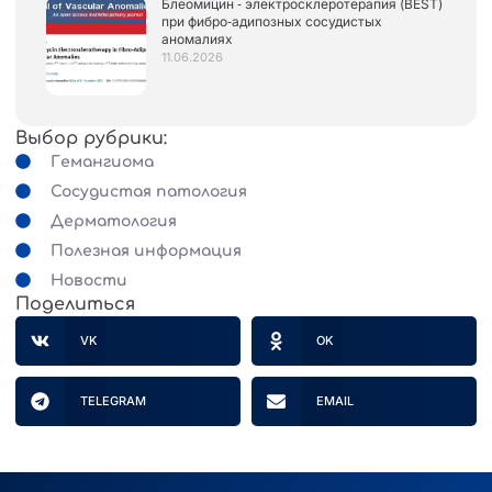
Блеомицин ‑ электросклеротерапия (BEST)
при фибро‑адипозных сосудистых
аномалиях
11.06.2026
Выбор рубрики:
Гемангиома
Сосудистая патология
Дерматология
Полезная информация
Новости
Поделиться
VK
OK
TELEGRAM
EMAIL