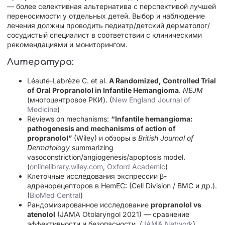
— более селективная альтернатива с перспективой лучшей
переносимости у отдельных детей. Выбор и наблюдение
лечения должны проводить педиатр/детский дерматолог/
сосудистый специалист в соответствии с клиническими
рекомендациями и мониторингом.
Литература:
Léauté-Labrèze C. et al.
A Randomized, Controlled Trial
of Oral Propranolol in Infantile Hemangioma
.
NEJM
(многоцентровое РКИ). (
New England Journal of
Medicine
)
Reviews on mechanisms:
“Infantile hemangioma:
pathogenesis and mechanisms of action of
propranolol”
(Wiley) и обзоры в
British Journal of
Dermatology
summarizing
vasoconstriction/angiogenesis/apoptosis model.
(
onlinelibrary.wiley.com
,
Oxford Academic
)
Клеточные исследования экспрессии β-
адренорецепторов в HemEC: (Cell Division / BMC и др.).
(
BioMed Central
)
Рандомизированное исследование
propranolol vs
atenolol
(JAMA Otolaryngol 2021) — сравнение
эффективности и безопасности. (
JAMA Network
)