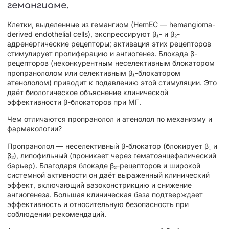
гемангиоме.
Клетки, выделенные из гемангиом (HemEC — hemangioma-
derived endothelial cells), экспрессируют β₁- и β₂-
адренергические рецепторы; активация этих рецепторов
стимулирует пролиферацию и ангиогенез. Блокада β-
рецепторов (неконкурентным неселективным блокатором
пропранололом или селективным β₁-блокатором
атенололом) приводит к подавлению этой стимуляции. Это
даёт биологическое объяснение клинической
эффективности β-блокаторов при МГ.
Чем отличаются пропранолол и атенолол по механизму и
фармакологии?
Пропранолол — неселективный β-блокатор (блокирует β₁ и
β₂), липофильный (проникает через гематоэнцефалический
барьер). Благодаря блокаде β₂-рецепторов и широкой
системной активности он даёт выраженный клинический
эффект, включающий вазоконстрикцию и снижение
ангиогенеза. Большая клиническая база подтверждает
эффективность и относительную безопасность при
соблюдении рекомендаций.