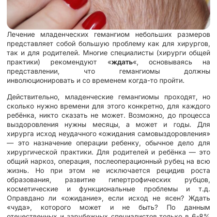
Лечение младенческих гемангиом небольших размеров
представляет собой большую проблему как для хирургов,
так и для родителей. Многие специалисты (хирурги общей
практики) рекомендуют «
ждать
«, основываясь на
представлении, что гемангиомы должны
инволюционировать и со временем когда-то пройти.
Действительно, младенческие гемангиомы проходят, но
сколько нужно времени для этого конкретно, для каждого
ребёнка, никто сказать не может. Возможно, до процесса
выздоровления нужны месяцы, а может и годы. Для
хирурга исход неудачного «ожидания самовыздоровления»
— это назначение операции ребенку, обычное дело для
хирургической практики. Для родителей и ребёнка — это
общий наркоз, операция, послеоперационный рубец на всю
жизнь. Но при этом не исключается рецидив роста
образования, развитие гипертрофических рубцов,
косметические и функциональные проблемы и т.д.
Оправдано ли «ожидание», если исход не ясен? Ждать
«чуда», которого может и не быть? По данным
отечественных и зарубежных специалистов только в 6-8%